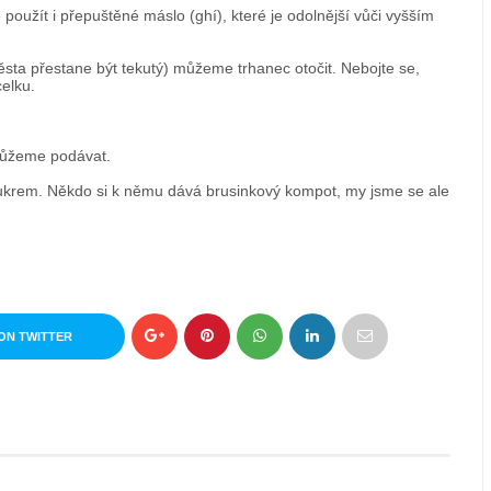
oužít i přepuštěné máslo (ghí), které je odolnější vůči vyšším
těsta přestane být tekutý) můžeme trhanec otočit. Nebojte se,
elku.
můžeme podávat.
rem. Někdo si k němu dává brusinkový kompot, my jsme se ale
ON TWITTER