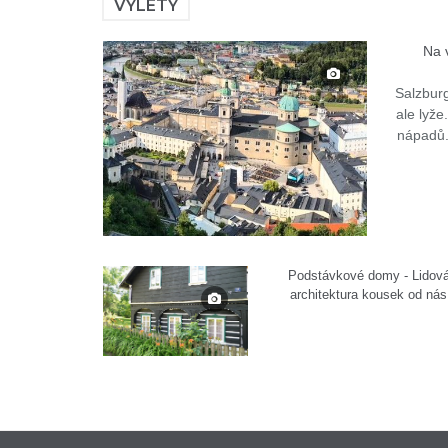
VÝLETY
Na 
Salzbur
ale lyže
nápadů.
Podstávkové domy - Lidov
architektura kousek od nás