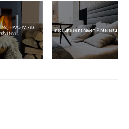
 Můj HAAS IV. - na
Inspirujte se na našem Pinterestu
návštěvě...