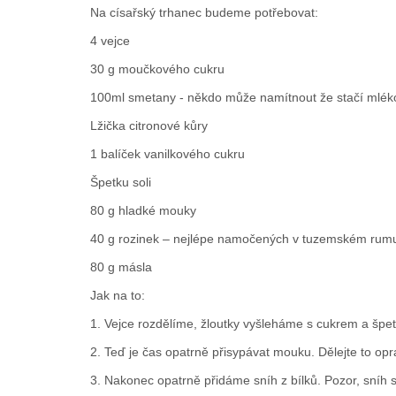
Na císařský trhanec budeme potřebovat:
4 vejce
30 g moučkového cukru
100ml smetany - někdo může namítnout že stačí mléko, 
Lžička citronové kůry
1 balíček vanilkového cukru
Špetku soli
80 g hladké mouky
40 g rozinek – nejlépe namočených v tuzemském rum
80 g másla
Jak na to:
1. Vejce rozdělíme, žloutky vyšleháme s cukrem a špetk
2. Teď je čas opatrně přisypávat mouku. Dělejte to op
3. Nakonec opatrně přidáme sníh z bílků. Pozor, sníh 