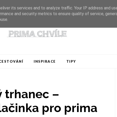
liver its services and to analyze traffic. Your IP address and us
rmance and security metrics to ensure quality of service, gene
buse.
CESTOVÁNÍ
INSPIRACE
TIPY
ý trhanec –
ačinka pro prima