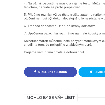
4. Na pánvi rozpustíme máslo a vlijeme těsto. Můžeme p
teplotám, nebude se proto přepalovat.
5. Přidáme rozinky. Až se těsto trošku zatáhne (vršek 
otočení nemusí být dokonalé, stejně dílo nezůstane v c
6. Trhanec dopečeme i z druhé strany dozlatova.
7. Upečenou palačinku roztrháme na malé kousky a 
Kaiserschmaren můžeme ještě posypat moučkovým cuk
shodli na tom, že nejlepší je z jablečným pyré.
Přejeme vám prima chvíle a dobrou chuť
SHARE ON FACEBOOK
SHARE 
MOHLO BY SE VÁM LÍBIT