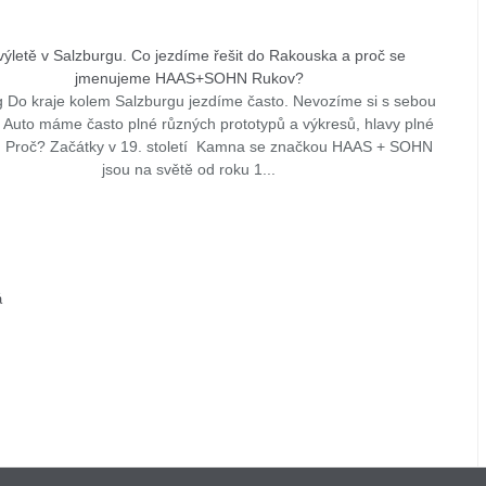
výletě v Salzburgu. Co jezdíme řešit do Rakouska a proč se
jmenujeme HAAS+SOHN Rukov?
g Do kraje kolem Salzburgu jezdíme často. Nevozíme si s sebou
. Auto máme často plné různých prototypů a výkresů, hlavy plné
 Proč? Začátky v 19. století Kamna se značkou HAAS + SOHN
jsou na světě od roku 1...
á