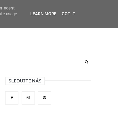
er-agent
rate usage
LEARN MORE
GOT IT
SLEDUJTE NÁS