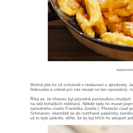
Kaiserschm
Možná jste ho už ochutnali v restauraci u sjezdovky. J
Rakouska a získali pro vás recept na ten opravdový, 
Říká se, že trhanec byl původně pochoutkou chudých. O
na stůl bohatších měšťanů. Někde tady ho musel poprvé
samotného císaře Františka Josefa I. Přestože císař 
Schmaren, okamžitě se do roztrhané palačinky zamilova
už to bylo jakkoliv, věřte, že by byl hřích ho alespoň j