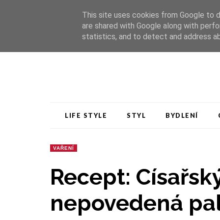
Úvod
HAAS+SOHN Rukov
Kontakt
This site uses cookies from Google to de
are shared with Google along with perfo
statistics, and to detect and address a
LIFE STYLE
STYL
BYDLENÍ
VAŘENÍ
Recept: Císařsk
nepovedená pal