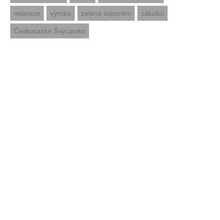
relaxace
výroba
zelená úsporám
zákulisí
Českosaské Švýcarsko