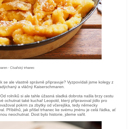
aren - Císařský trhanec
ak se ale vlastně správně připravuje? Vyzpovídali jsme kolegy z
nadýchaný a vláčný Kaiserschmaren.
d rolníků si ale tahle úžasná sladká dobrota našla brzy cestu
 ochutnat také kuchař Leopold, který připravoval jídlo pro
považoval pokrm za zbytky od včerejška, tedy německy
l. Příběhů, jak přišel trhanec ke svému jménu je celá řádka, ať
ednou neochutnat. Dost bylo historie, jdeme vařit.