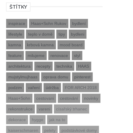
ŠTÍTKY
inspirace
Haas+Sohn Rukov
bydlení
lifestyle
teplo v domě
tipy
bydleni
kamna
krbová kamna
mood board
feature
milujeme
renovace
styl
architektura
recepty
technika
HAAS
mujstylmujhaas
oprava domu
pinterest
podzim
vaření
údržba
FOR ARCH 2018
Haas+Sohn
cestovani
cestování
novinky
rekonstrukce
vareni
císařský trhanec
dekorace
hygge
jak na to
kaiserschmaren
pelety
podstávkové domy