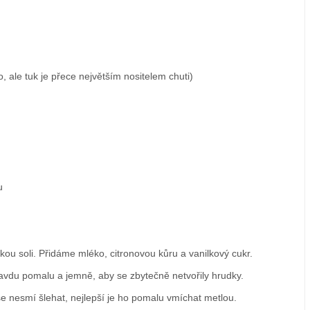
ale tuk je přece největším nositelem chuti)
u
ou soli. Přidáme mléko, citronovou kůru a vanilkový cukr.
ravdu pomalu a jemně, aby se zbytečně netvořily hrudky.
se nesmí šlehat, nejlepší je ho pomalu vmíchat metlou.