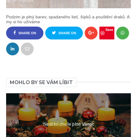
Podzim je plný barev, spadaného listí, šípků a pouštění draků. A
my si ho užíváme
Save
SHARE ON
SHARE ON
FACEBOOK
TWITTER
MOHLO BY SE VÁM LÍBIT
Nedělní chvíle plné Vánoc