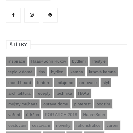
ŠTÍTKY
inspirace
Haas+Sohn Rukov
bydlení
lifestyle
teplo v domě
tipy
bydleni
kamna
krbová kamna
mood board
feature
milujeme
renovace
styl
architektura
recepty
technika
HAAS
mujstylmujhaas
oprava domu
pinterest
podzim
vaření
údržba
FOR ARCH 2018
Haas+Sohn
cestovani
cestování
novinky
rekonstrukce
vareni