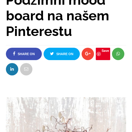
Podzimní mood
board na našem
Pinterestu
Save
SHARE ON
SHARE ON
FACEBOOK
TWITTER